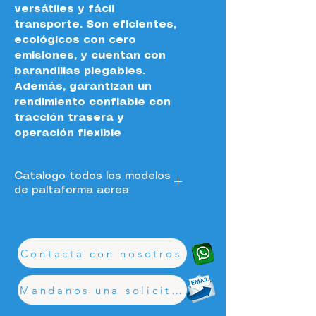
versátiles y fácil 
transporte. Son eficientes, 
ecológicos con cero 
emisiones, y cuentan con 
barandillas plegables. 
Además, garantizan un 
rendimiento confiable con 
tracción trasera y 
operación flexible
Catalogo todos los modelos
de paltaforma aerea
Catalogo todas las plataformas aereas
.pdf
Download PDF • 7.72MB
Contacta con nosotros
Mandanos una solicitud