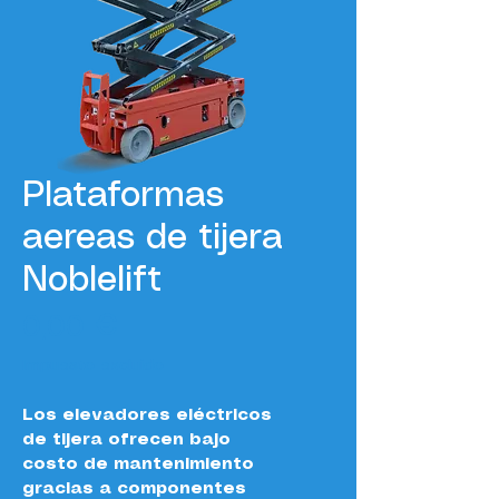
Plataformas
aereas de tijera
Noblelift
Precio
0,00 €
Impuesto excluido
Los elevadores eléctricos 
de tijera ofrecen bajo 
costo de mantenimiento 
gracias a componentes 