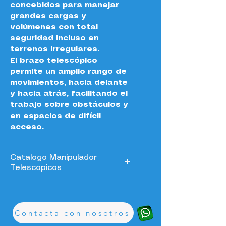
concebidos para manejar 
grandes cargas y 
volúmenes con total 
seguridad incluso en 
terrenos irregulares.
El brazo telescópico 
permite un amplio rango de 
movimientos, hacia delante 
y hacia atrás, facilitando el 
trabajo sobre obstáculos y 
en espacios de difícil 
acceso.
Catalogo Manipulador
Telescopicos
4WD-Carretilla-Telescopica-Catalogo
.pdf
Download PDF • 1.55MB
Contacta con nosotros