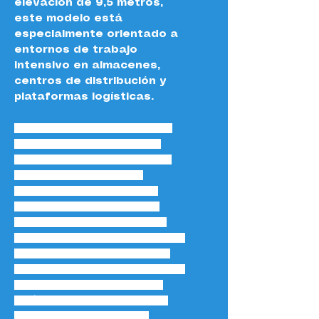
elevación de 9,5 metros, 
este modelo está 
especialmente orientado a 
entornos de trabajo 
intensivo en almacenes, 
centros de distribución y 
plataformas logísticas.
Equipada con una batería 
de 48V y 350Ah, ofrece 
una excelente autonomía 
operativa, ideal para 
turnos prolongados sin 
necesidad de recargas 
frecuentes. Su motor de 
corriente alterna de 6,4 kW 
proporciona una tracción 
potente y una velocidad de 
traslación de hasta 10,5 
km/h, optimizando así los 
tiempos de operación.