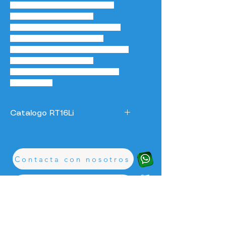
que la convierte en una 
solución ideal para 
empresas españolas que 
buscan optimizar sus 
operaciones logísticas con 
tecnología fiable y 
respetuosa con el medio 
ambiente.
Catalogo RT16Li
RTPRO-LI_compressed-1-1.pdf
.pdf
Download PDF • 12.74MB
Contacta con nosotros
Mandanos una solicitud