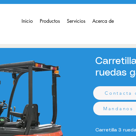
Inicio
Productos
Servicios
Acerca de
Carretill
ruedas 
Pre
0,00 €
Contacta 
Impuesto excluido
Mandanos 
Carretilla 3 rue