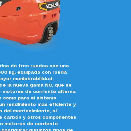
FE3R16NC_
Download 
trica de tres ruedas con una 
600 kg, equipada con rueda 
ayor maniobrabilidad.
de la nueva gama NC, que se 
r motores de corriente alterna 
ón como para el sistema 
 un rendimiento más eficiente y 
a del mantenimiento, al 
 de carbón y otros componentes 
n motores de corriente 
configurar distintos tipos de 