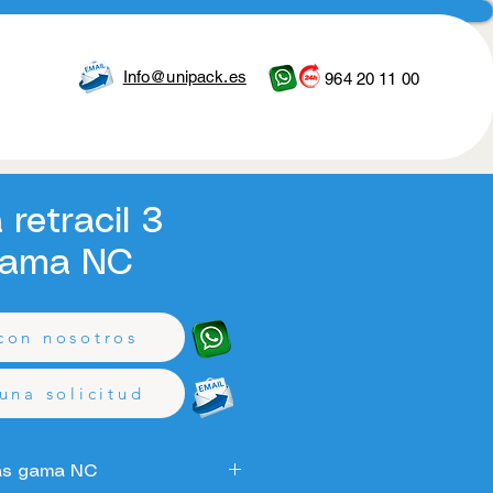
Info@unipack.es
964 20 11 00
a retracil 3
gama NC
cio
con nosotros
una solicitud
das gama NC